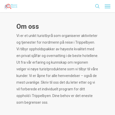
Men
Skip
to
search
main
content
Om oss
Vi er et unikt turistbyrå som organiserer aktiviteter
og tjenester for nordmenn på reise i Trippelbyen.
Vi tilbyr oppholdspakker av høyeste kvalitet med
en privat sjåfør og overnatting i de beste hotellene.
Ut fra vår erfaring og kunnskap om regionen
velger vi nøye turistproduktene som vi tilbyr til våre
kunder. Vi er åpne for alle henvendelser – også de
mest uvanlige. Skriv til oss det du leter etter og vi
vil forberede et individuelt program for ditt
opphold i Trippelbyen. Dine behov er det eneste
som begrenser oss.