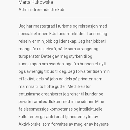
Marta Kukowska
Administrerende direktør
Jeg har mastergrad i turisme og rekreasjon med
spesialitet innen EUs turistmarkedet. Turisme og
reiseliv er min jobb og lidenskap. Jeg har jobbet i
mange år i reisebyrå, både som arrangør og
turoperatør. Dette gav meg styrken til og
kunnskapen om hvordan lage fra bunnen et nytt
og uavhengig tilbud til deg. Jeg forvalter tiden min
effektivt, dels på jobb og dels på privaten som
mamma til to flotte gutter. Med like stor
entusiasme organiserer jeg reiser til kunder og
private familieutflukter med mine sønner. Mine
følelsesmessige kompetanse og intellektuelle
kultur er en garanti for at tjenestene ytet av
AktivNorske, som forvaltes av meg, er av høyeste