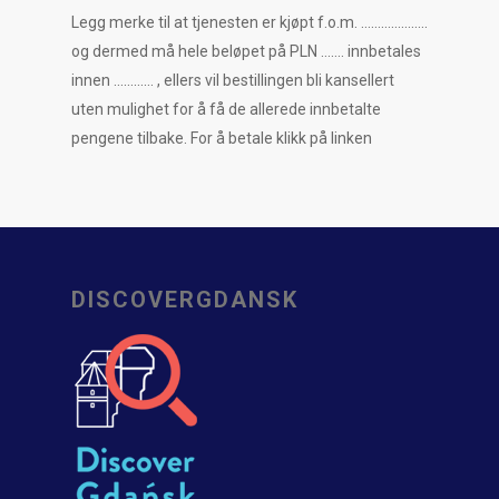
Legg merke til at tjenesten er kjøpt f.o.m. ………………..
og dermed må hele beløpet på PLN ……. innbetales
innen ………… , ellers vil bestillingen bli kansellert
uten mulighet for å få de allerede innbetalte
pengene tilbake. For å betale klikk på linken
DISCOVERGDANSK