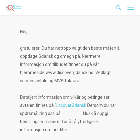
Men
Skip
to
search
main
content
Hei,
gratulerer! Du har nettopp valgt den beste måten å
oppdage Gdańsk og omegn på. Nærmere
informasjon om tilbudet finner du på vår
hjemmeside www.discovergdansk.no .Vedlagt
sendes avtale og MVA faktura.
Detaljert informasjon om vilkår og betingelser i
avtalen finnes på
DiscoverGdansk
Dersom du har
spørsmål ring oss på …………………. Husk å oppgi
bestillingsnummeret for å få ytterligere
informasjon om bestilte