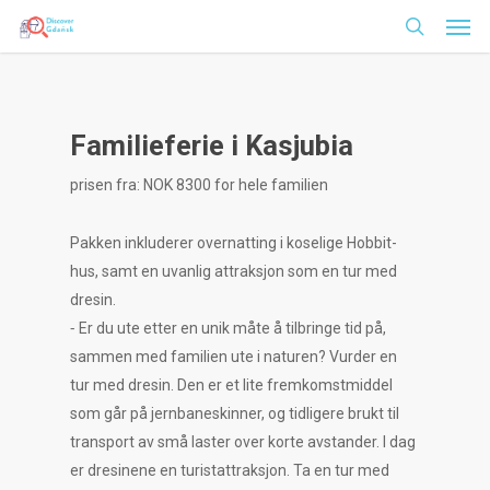
Men
Skip
to
search
main
content
Familieferie i Kasjubia
prisen fra: NOK 8300 for hele familien
Pakken inkluderer overnatting i koselige Hobbit-
hus, samt en uvanlig attraksjon som en tur med
dresin.
⁃ Er du ute etter en unik måte å tilbringe tid på,
sammen med familien ute i naturen? Vurder en
tur med dresin. Den er et lite fremkomstmiddel
som går på jernbaneskinner, og tidligere brukt til
transport av små laster over korte avstander. I dag
er dresinene en turistattraksjon. Ta en tur med