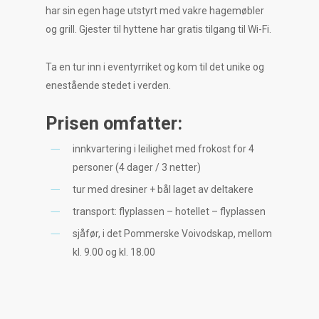
har sin egen hage utstyrt med vakre hagemøbler
og grill. Gjester til hyttene har gratis tilgang til Wi-Fi.
Ta en tur inn i eventyrriket og kom til det unike og
enestående stedet i verden.
Prisen omfatter:
innkvartering i leilighet med frokost for 4
personer (4 dager / 3 netter)
tur med dresiner + bål laget av deltakere
transport: flyplassen – hotellet – flyplassen
sjåfør, i det Pommerske Voivodskap, mellom
kl. 9.00 og kl. 18.00