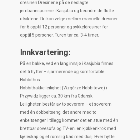
dresinen Dresinene på de nedlagte
jernbanesporene i Kasjubia og beundre de flotte
utsiktene. Du kan velge mellom manuelle dresiner
for 6 opptil 12 personer og sykkeldresiner for
opptil 5 personer. Turen tar ca. 3-4 timer.
Innkvartering:
På en bakke, ved en lang innsjø i Kasjubia finnes
det ti hytter – sjarmerende og komfortable
Hobbithus.
Hobbitbakke leilighet (Wzgórze Hobbitowe) i
Przywidz ligger ca. 30 km fra Gdansk.
Leiligheten består av to soverom – et soverom
med én dobbeltseng, det andre med to
enkeltsenger. I tillegg kommer det en stue med én
brettbar sovesofa og TV-en, en kjøkkenkrok med
kjøleskap og et romslig bad med dusj. Hver hytte