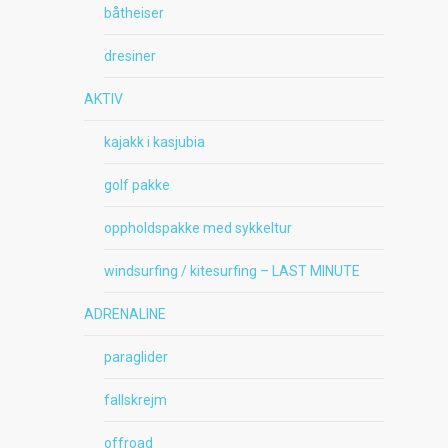
båtheiser
dresiner
AKTIV
kajakk i kasjubia
golf pakke
oppholdspakke med sykkeltur
windsurfing / kitesurfing – LAST MINUTE
ADRENALINE
paraglider
fallskrejm
offroad