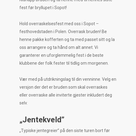
fest før bryllupet i Sopot!
Hold overraskelsesfest med oss i Sopot –
festhovedstaden i Polen. Overrask bruden! Be
henne pakke kofferten og ta med passet sitt og la
oss arrangere og ta hånd om alt annet. Vi
garanterer en uforglemmelig fest i de beste
klubbene der folk fester til tidlig om morgenen.
Vær med på utdrikningslag til din venninne. Velg en
versjon der det er bruden som skal overraskes
eller overraske alle inviterte gjester inkludert deg
selv.
„Jentekveld”
„Typiske jentegreier” på den siste turen bort før