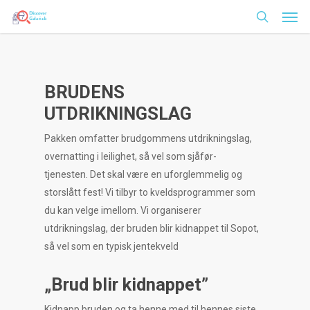
Men
Skip
to
search
main
content
BRUDENS
UTDRIKNINGSLAG
Pakken omfatter brudgommens utdrikningslag,
overnatting i leilighet, så vel som sjåfør-
tjenesten.
Det skal være en uforglemmelig og
storslått fest! Vi tilbyr to kveldsprogrammer som
du kan velge imellom. Vi organiserer
utdrikningslag, der bruden blir kidnappet til Sopot,
så vel som en typisk jentekveld
„Brud blir kidnappet”
Kidnapp bruden og ta henne med til hennes siste